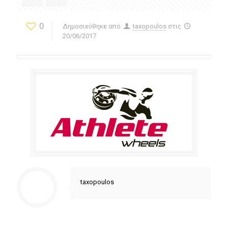
0
Δημοσιεύθηκε από
taxopoulos
στις
20/06/2017
taxopoulos